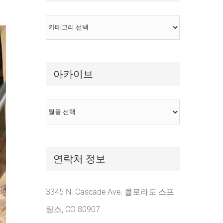
카
테
고
아카이브
리
아
카
이
연락처 정보
브
3345 N. Cascade Ave. 콜로라도 스프
링스, CO 80907