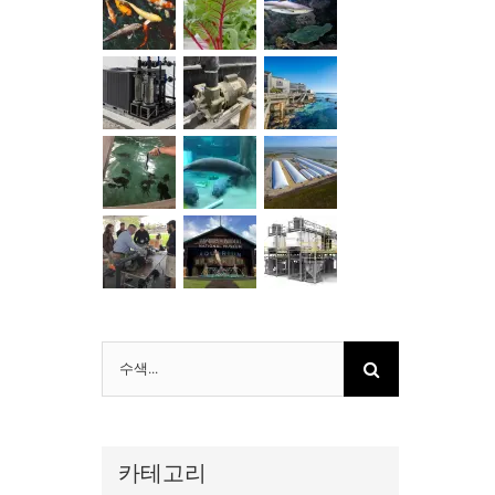
검
색
:
카테고리