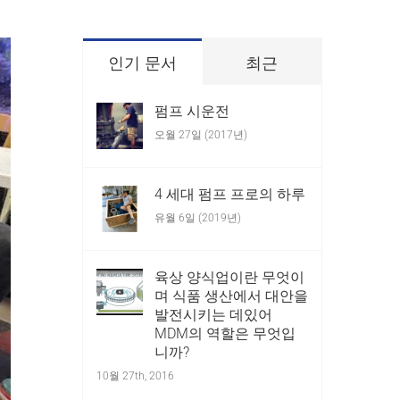
인기 문서
최근
펌프 시운전
오월 27일 (2017년)
4 세대 펌프 프로의 하루
유월 6일 (2019년)
육상 양식업이란 무엇이
며 식품 생산에서 대안을
발전시키는 데있어
MDM의 역할은 무엇입
니까?
10월 27th, 2016